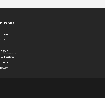
oni PanJea
sional
rise
Assistenza
remota