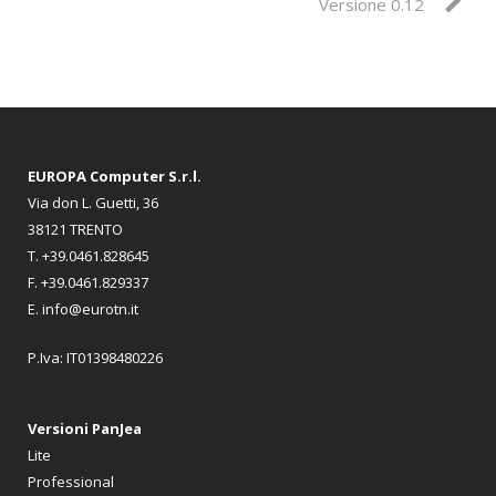
Versione 0.12
EUROPA Computer S.r.l.
Via don L. Guetti, 36
38121 TRENTO
T. +39.0461.828645
F. +39.0461.829337
E. info@eurotn.it
P.Iva: IT01398480226
Versioni PanJea
Lite
Professional