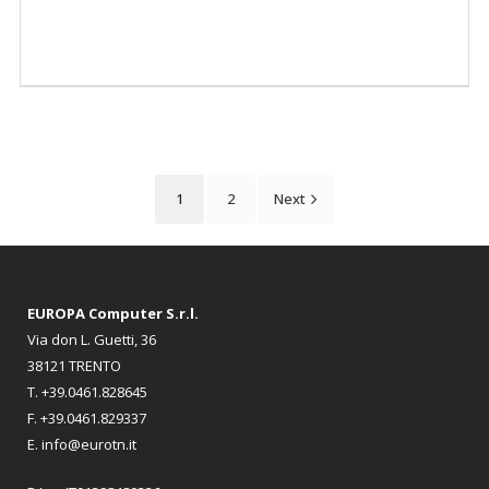
1
2
Next
EUROPA Computer S.r.l.
Via don L. Guetti, 36
38121 TRENTO
T. +39.0461.828645
F. +39.0461.829337
E. info@eurotn.it